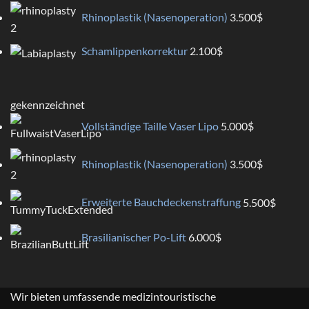
Rhinoplastik (Nasenoperation)
3.500
$
Schamlippenkorrektur
2.100
$
gekennzeichnet
Vollständige Taille Vaser Lipo
5.000
$
Rhinoplastik (Nasenoperation)
3.500
$
Erweiterte Bauchdeckenstraffung
5.500
$
Brasilianischer Po-Lift
6.000
$
Wir bieten umfassende medizintouristische