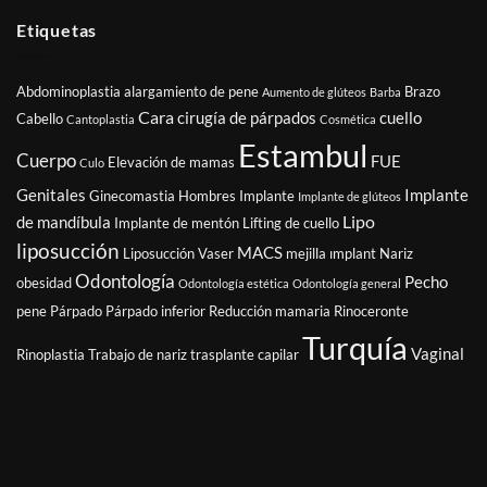
Etiquetas
Abdominoplastia
alargamiento de pene
Brazo
Aumento de glúteos
Barba
Cara
cirugía de párpados
cuello
Cabello
Cantoplastia
Cosmética
Estambul
Cuerpo
FUE
Elevación de mamas
Culo
Genitales
Implante
Ginecomastia
Hombres
Implante
Implante de glúteos
Lipo
de mandíbula
Implante de mentón
Lifting de cuello
liposucción
MACS
Liposucción Vaser
mejilla ımplant
Nariz
Odontología
Pecho
obesidad
Odontología estética
Odontología general
pene
Párpado
Párpado inferior
Reducción mamaria
Rinoceronte
Turquía
Vaginal
Rinoplastia
Trabajo de nariz
trasplante capilar