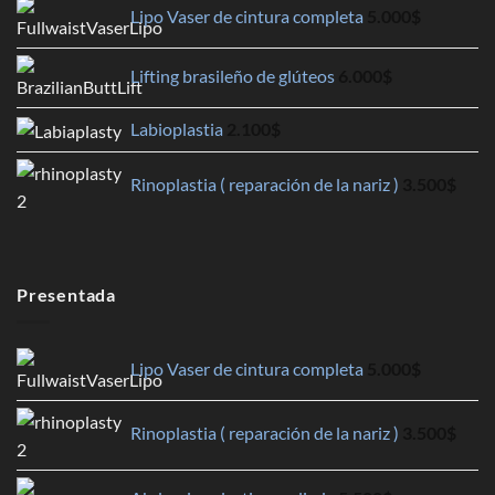
Lipo Vaser de cintura completa
5.000
$
Lifting brasileño de glúteos
6.000
$
Labioplastia
2.100
$
Rinoplastia ( reparación de la nariz )
3.500
$
Presentada
Lipo Vaser de cintura completa
5.000
$
Rinoplastia ( reparación de la nariz )
3.500
$