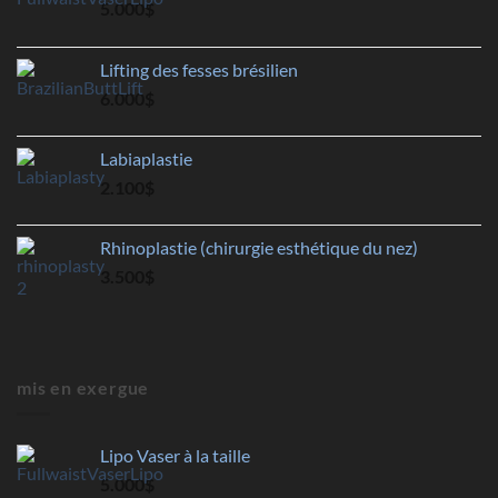
5.000
$
Lifting des fesses brésilien
6.000
$
Labiaplastie
2.100
$
Rhinoplastie (chirurgie esthétique du nez)
3.500
$
mis en exergue
Lipo Vaser à la taille
5.000
$