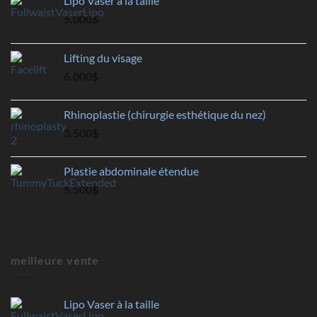
Lipo Vaser à la taille
5.000
$
Lifting du visage
6.000
$
Rhinoplastie (chirurgie esthétique du nez)
3.500
$
Plastie abdominale étendue
5.500
$
meilleure vente
Lipo Vaser à la taille