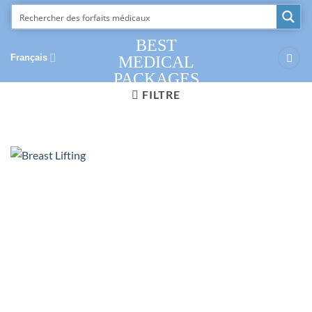
Passer
au
contenu
BEST
Français
MEDICAL
PACKAGES
FILTRE