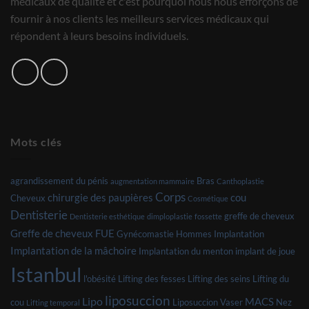
médicaux de qualité et c'est pourquoi nous nous efforçons de
fournir à nos clients les meilleurs services médicaux qui
répondent à leurs besoins individuels.
Mots clés
agrandissement du pénis
Bras
augmentation mammaire
Canthoplastie
Corps
chirurgie des paupières
cou
Cheveux
Cosmétique
Dentisterie
greffe de cheveux
Dentisterie esthétique
dimploplastie
fossette
Greffe de cheveux FUE
Gynécomastie
Hommes
Implantation
Implantation de la mâchoire
Implantation du menton
implant de joue
Istanbul
l'obésité
Lifting des fesses
Lifting des seins
Lifting du
liposuccion
Lipo
MACS
cou
Liposuccion Vaser
Nez
Lifting temporal