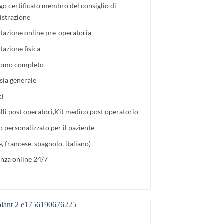
go certificato membro del consiglio di
strazione
tazione online pre-operatoria
tazione fisica
omo completo
sia generale
ci
lli post operatori,Kit medico post operatorio
o personalizzato per il paziente
e, francese, spagnolo, italiano)
enza online 24/7