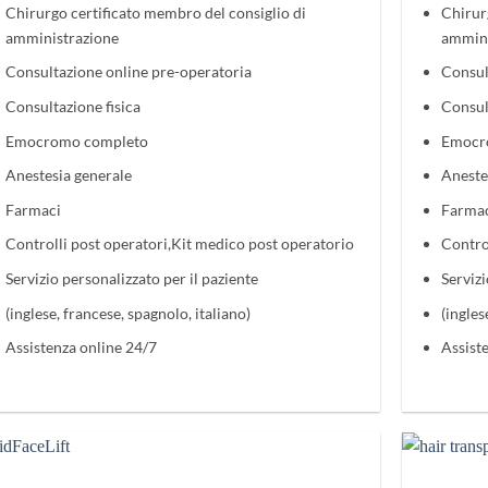
Chirurgo certificato membro del consiglio di
Chirur
amministrazione
ammini
Consultazione online pre-operatoria
Consul
Consultazione fisica
Consul
Emocromo completo
Emocr
Anestesia generale
Aneste
Farmaci
Farma
Controlli post operatori,Kit medico post operatorio
Contro
Servizio personalizzato per il paziente
Servizi
(inglese, francese, spagnolo, italiano)
(ingles
Assistenza online 24/7
Assist