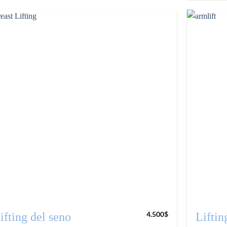
4.500
$
ifting del seno
Liftin