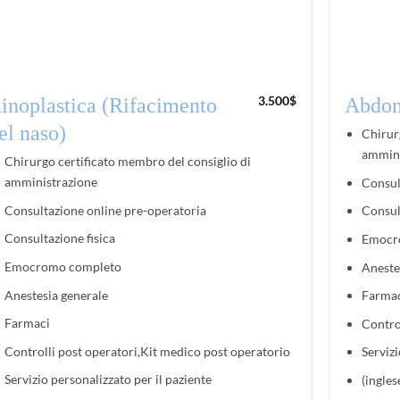
3.500
$
inoplastica (Rifacimento
Abdom
el naso)
Chirur
ammini
Chirurgo certificato membro del consiglio di
amministrazione
Consul
Consultazione online pre-operatoria
Consul
Consultazione fisica
Emocr
Emocromo completo
Aneste
Anestesia generale
Farma
Farmaci
Contro
Controlli post operatori,Kit medico post operatorio
Servizi
Servizio personalizzato per il paziente
(ingles