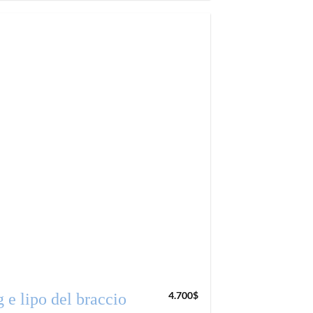
4.700
$
g e lipo del braccio