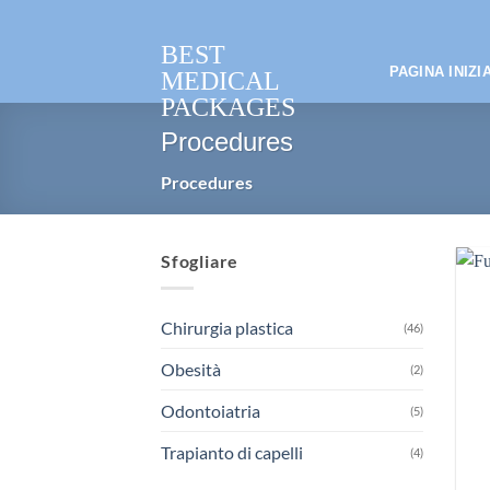
Salta
ai
BEST
contenuti
PAGINA INIZI
MEDICAL
PACKAGES
Procedures
Procedures
Sfogliare
Chirurgia plastica
(46)
Obesità
(2)
Odontoiatria
(5)
Trapianto di capelli
(4)