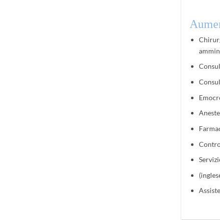
Aumen
Chirur
ammini
Consul
Consul
Emocr
Aneste
Farma
Contro
Servizi
(ingles
Assist