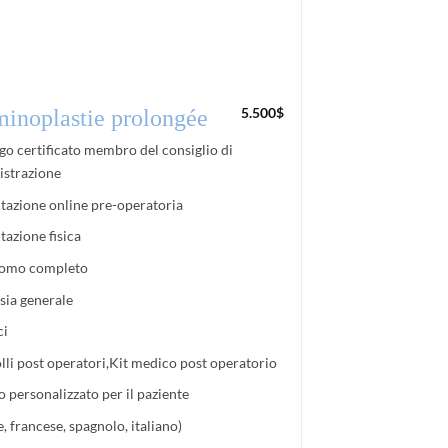
5.500
$
inoplastie prolongée
go certificato membro del consiglio di
strazione
tazione online pre-operatoria
tazione fisica
omo completo
sia generale
ci
lli post operatori,Kit medico post operatorio
o personalizzato per il paziente
e, francese, spagnolo, italiano)