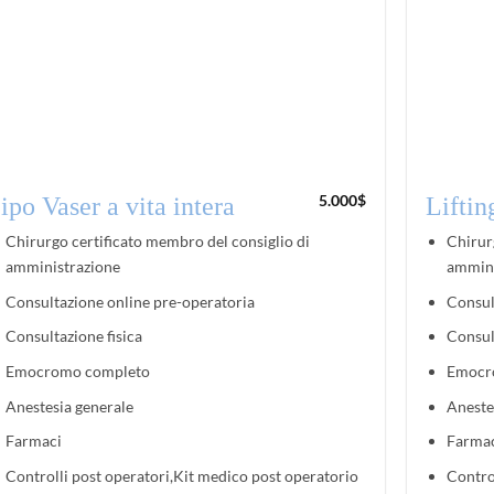
5.000
$
ipo Vaser a vita intera
Liftin
Chirurgo certificato membro del consiglio di
Chirur
amministrazione
ammini
Consultazione online pre-operatoria
Consul
Consultazione fisica
Consul
Emocromo completo
Emocr
Anestesia generale
Aneste
Farmaci
Farma
Controlli post operatori,Kit medico post operatorio
Contro