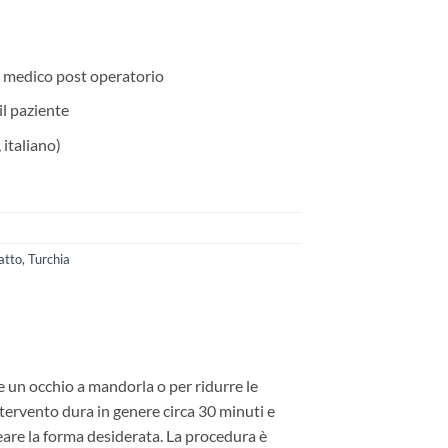
t medico post operatorio
il paziente
 italiano)
atto
,
Turchia
e un occhio a mandorla o per ridurre le
ntervento dura in genere circa 30 minuti e
reare la forma desiderata. La procedura è