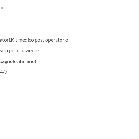
to
atori,Kit medico post operatorio
ato per il paziente
spagnolo, italiano)
24/7