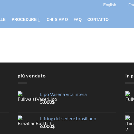
English
Fr
ALE
PROCEDURE
CHI SIAMO
FAQ
CONTATTO
D
più venduto
in 
Lipo Vaser a vita intera
5.000
$
Lifting del sedere brasiliano
6.000
$