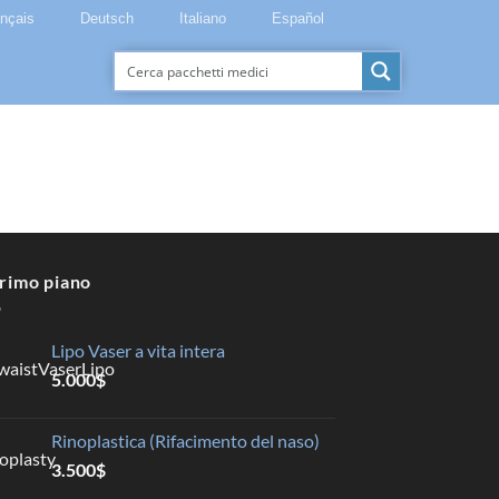
ançais
Deutsch
Italiano
Español
primo piano
Lipo Vaser a vita intera
5.000
$
Rinoplastica (Rifacimento del naso)
3.500
$