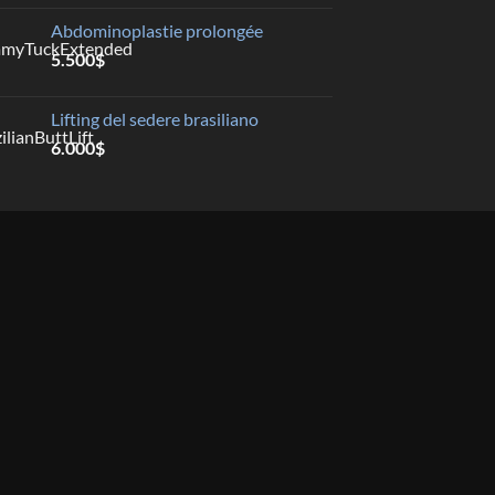
Abdominoplastie prolongée
5.500
$
Lifting del sedere brasiliano
6.000
$