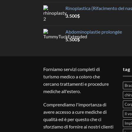
Rinoplastica (Rifacimento del na
3.500
$
Abdominoplastie prolongée
5.500
$
Forniamo servizi completi di
tag
turismo medico a coloro che
cercano trattamenti e procedure
Brac
mediche all'estero.
chir
Comprendiamo l'importanza di
Cor
avere accesso a cure mediche di
Il vo
qualità ed è per questo che ci
Impi
sforziamo di fornire ai nostri clienti