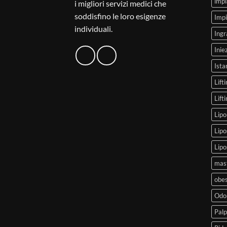
impi
i migliori servizi medici che
soddisfino le loro esigenze
Impi
individuali.
Ingr
Inie
Ista
Lifti
Lift
Lipo
Lipo
Lipo
mast
obes
Odon
Palp