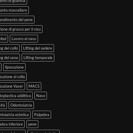
anto di guancia
anto mascellare
andimento del pene
zione di grasso per il viso
nbul
Lavoro al naso
ng del collo
Lifting del sedere
ing del seno
Lifting temporale
liposuzione
suzione al collo
suzione Vaser
MACS
oplastica additiva
Naso
ità
Odontoiatria
toiatria estetica
Palpebra
ebra inferiore
pene