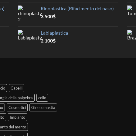
so)
Rinoplastica (Rifacimento del naso)
3.500
$
Labiaplastica
2.100
$
cio
Capelli
urgia della palpebra
collo
po
Cosmetici
Ginecomastia
lto
Impianto
anto del mento