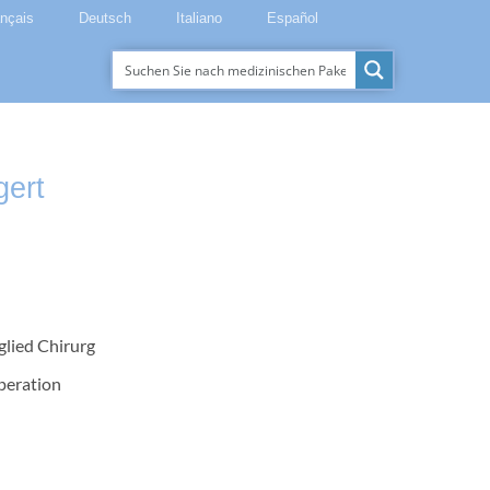
ançais
Deutsch
Italiano
Español
gert
glied Chirurg
peration