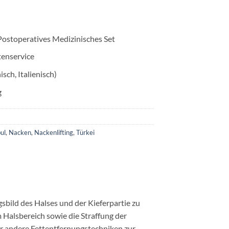
Postoperatives Medizinisches Set
enservice
isch, Italienisch)
g
ul
,
Nacken
,
Nackenlifting
,
Türkei
gsbild des Halses und der Kieferpartie zu
 Halsbereich sowie die Straffung der
r andere Fettentfernungstechniken zur