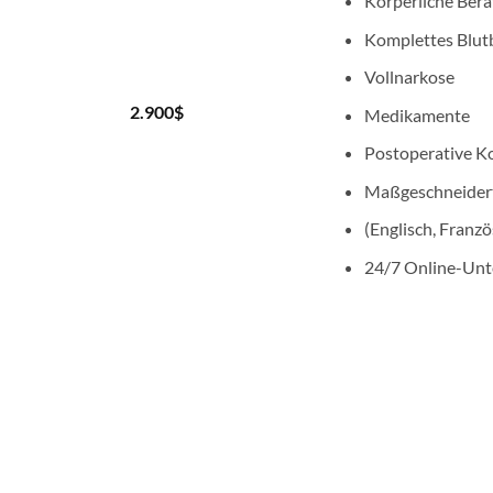
Körperliche Ber
Komplettes Blut
Vollnarkose
2.900
$
Medikamente
Postoperative Ko
Maßgeschneidert
(Englisch, Franzö
24/7 Online-Unt