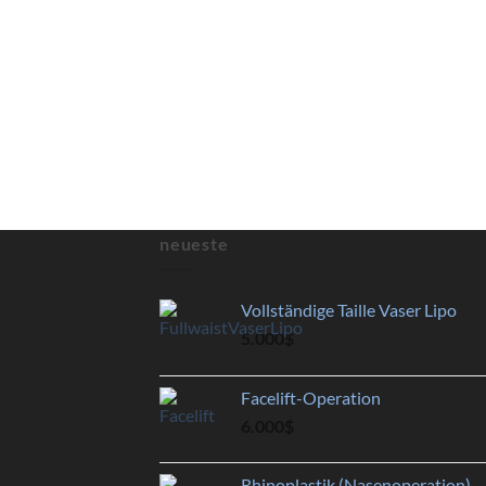
neueste
Vollständige Taille Vaser Lipo
5.000
$
Facelift-Operation
6.000
$
Rhinoplastik (Nasenoperation)