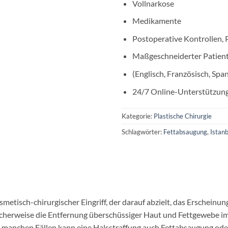
Vollnarkose
Medikamente
Postoperative Kontrollen, 
Maßgeschneiderter Patient
(Englisch, Französisch, Span
24/7 Online-Unterstützun
Kategorie:
Plastische Chirurgie
Schlagwörter:
Fettabsaugung
,
Istanb
smetisch-chirurgischer Eingriff, der darauf abzielt, das Erscheinun
scherweise die Entfernung überschüssiger Haut und Fettgewebe im
manchen Fällen kann eine Halsstraffung auch Fettabsaugung ode