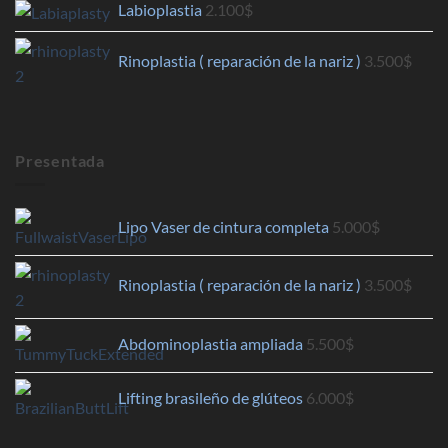
Labioplastia
2.100
$
Rinoplastia ( reparación de la nariz )
3.500
$
Presentada
Lipo Vaser de cintura completa
5.000
$
Rinoplastia ( reparación de la nariz )
3.500
$
Abdominoplastia ampliada
5.500
$
Lifting brasileño de glúteos
6.000
$