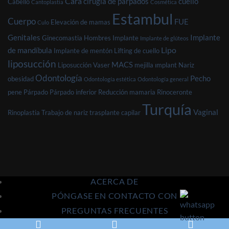
Cara
cirugía de párpados
cuello
Cabello
Cantoplastia
Cosmética
Estambul
Cuerpo
FUE
Elevación de mamas
Culo
Genitales
Implante
Ginecomastia
Hombres
Implante
Implante de glúteos
Lipo
de mandíbula
Implante de mentón
Lifting de cuello
liposucción
MACS
Liposucción Vaser
mejilla ımplant
Nariz
Odontología
Pecho
obesidad
Odontología estética
Odontología general
pene
Párpado
Párpado inferior
Reducción mamaria
Rinoceronte
Turquía
Vaginal
Rinoplastia
Trabajo de nariz
trasplante capilar
ACERCA DE
PÓNGASE EN CONTACTO CON
PREGUNTAS FRECUENTES