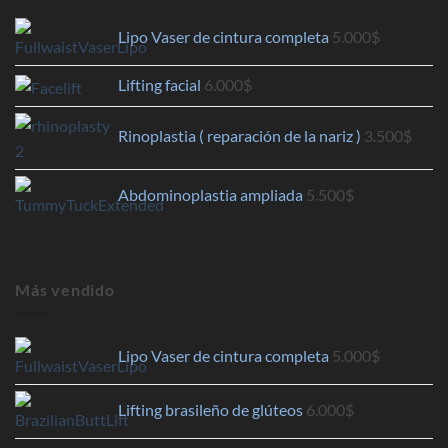
Lipo Vaser de cintura completa
5.000
$
Lifting facial
6.000
$
Rinoplastia ( reparación de la nariz )
3.500
$
Abdominoplastia ampliada
5.500
$
Más vendido
Lipo Vaser de cintura completa
5.000
$
Lifting brasileño de glúteos
6.000
$