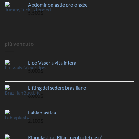
Abdominoplastie prolongée
5.500
$
più venduto
Lipo Vaser a vita intera
5.000
$
Lifting del sedere brasiliano
6.000
$
Labiaplastica
2.100
$
Rinoplastica (Rifacimento del naso)