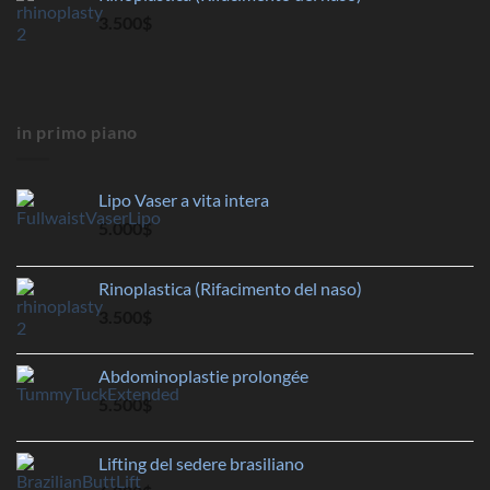
3.500
$
in primo piano
Lipo Vaser a vita intera
5.000
$
Rinoplastica (Rifacimento del naso)
3.500
$
Abdominoplastie prolongée
5.500
$
Lifting del sedere brasiliano