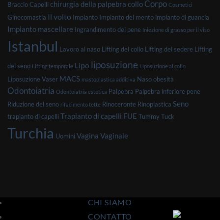
Corpo
chirurgia della palpebra
collo
Braccio
Capelli
Cosmetici
Il volto
Ginecomastia
Impianto
Impianto del mento
impianto di guancia
Impianto mascellare
Ingrandimento del pene
Iniezione di grasso per il viso
Istanbul
Lavoro al naso
Lifting del collo
Lifting del sedere
Lifting
liposuzione
Lipo
del seno
Lifting temporale
Liposuzione al collo
MACS
Liposuzione Vaser
Naso
obesità
mastoplastica additiva
Odontoiatria
Palpebra
Palpebra inferiore
pene
Odontoiatria estetica
Seno
Riduzione del seno
Rinoceronte
Rinoplastica
rifacimento tette
Trapianto di capelli FUE
trapianto di capelli
Tummy Tuck
Turchia
Vagina
Vaginale
Uomini
CHI SIAMO
CONTATTO