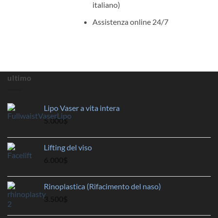
italiano)
Assistenza online 24/7
ultimo
Lipo Vaser a vita intera
5.000
$
Lifting del viso
6.000
$
Rinoplastica (Rifacimento del naso)
3.500
$