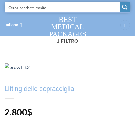
Salta
ai
contenuti
BEST
Italiano
MEDICAL
PACKAGES
FILTRO
Lifting delle sopracciglia
2.800
$