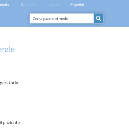
ançais
Deutsch
Italiano
Español
erale
peratoria
il paziente