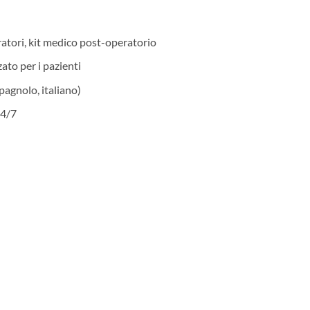
atori, kit medico post-operatorio
ato per i pazienti
spagnolo, italiano)
24/7