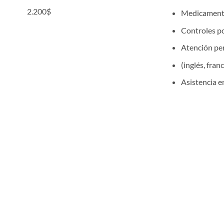
2.200
$
Medicament
Controles po
Atención per
(inglés, fran
Asistencia e