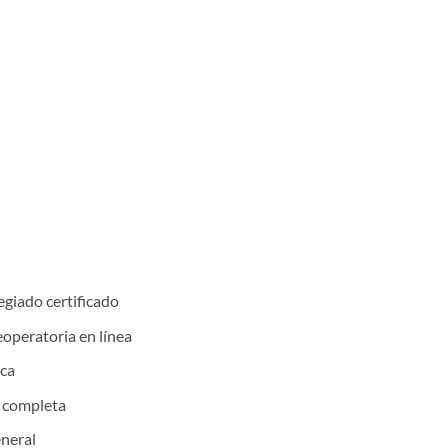
egiado certificado
operatoria en línea
ica
completa
eneral