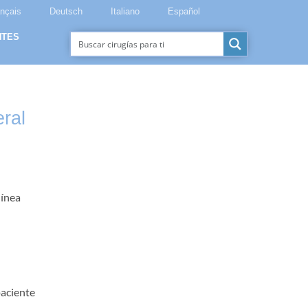
ançais
Deutsch
Italiano
Español
NTES
ral
línea
paciente