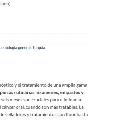
liano)
dontología general
,
Turquía
agnóstico y el tratamiento de una amplia gama
mpiezas rutinarias, exámenes, empastes y
 seis meses son cruciales para eliminar la
l cáncer oral, cuando son más tratables. La
de selladores y tratamientos con flúor hasta