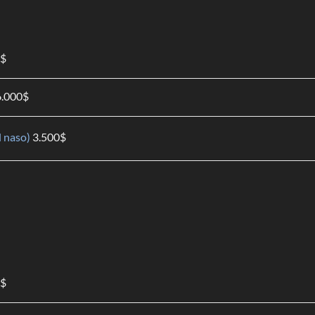
$
6.000
$
l naso)
3.500
$
$