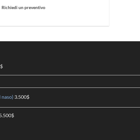
Richiedi un preventivo
$
l naso)
3.500
$
5.500
$