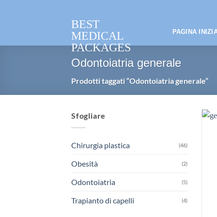
Salta
ai
BEST
contenuti
PAGINA INIZI
MEDICAL
PACKAGES
Odontoiatria generale
Prodotti taggati “Odontoiatria generale”
Sfogliare
Chirurgia plastica
(46)
Obesità
(2)
Odontoiatria
(5)
Trapianto di capelli
(4)