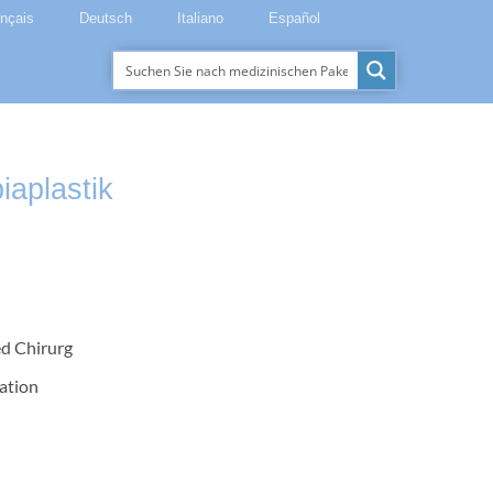
ançais
Deutsch
Italiano
Español
iaplastik
ed Chirurg
ation