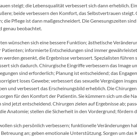
auen steigt; die Lebensqualität verbessert sich dann erheblich. Ein
ßere; beide verbessern den Komfort, das Selbstvertrauen steigt. 
in; die Pflege ist dann maßgeschneidert. Die Genesungszeiten sind
ird genau beobachtet.
en wünschen sich eine bessere Funktion; ästhetische Veränderung
Patienten; informierte Entscheidungen sind immer gewährleistet.
n werden gesenkt, die Ergebnisse verbessert. Spezialisten führen 
sert sich dadurch. Chirurgische Eingriffe verbessern das Image u
legungen sind erforderlich; Planung ist entscheidend; das Engageme
korrigiert loses Gewebe; verbessert das sexuelle Vergnügen insges
pen und verbessert das Erscheinungsbild erheblich. Die Chirurgen 
orgen für den Komfort der Patientin. Sie kümmern sich um die 
sind jetzt entscheidend. Chirurgen zielen auf Ergebnisse ab; passe
 die Anatomie; stellen die Sicherheit in den Vordergrund; fördern
en wollen sich persönlich verbessern; funktionelle Veränderungen ha
en Betreuung an; geben emotionale Unterstützung. Sorgen um das