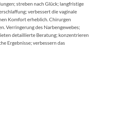
dungen; streben nach Glück; langfristige
rschlaffung; verbessert die vaginale
chen Komfort erheblich. Chirurgen
den. Verringerung des Narbengewebes;
ieten detaillierte Beratung; konzentrieren
sche Ergebnisse; verbessern das